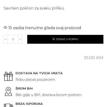
Savršen poklon za svaku priliku.
15 osoba trenutno gleda ovaj proizvod
DODAJ U KORPU
FC
REAL
MADRID
količina
10.00
KM
DOSTAVA NA TVOJA VRATA
Robu plaćaš pouzećem.
ŠIROM BiH
Bilo gdje u BiH, dostava brzom poštom.
BRZA ISPORUKA