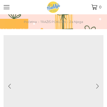
0
Početna
TRAŽIŠ POKLON
Za Njega