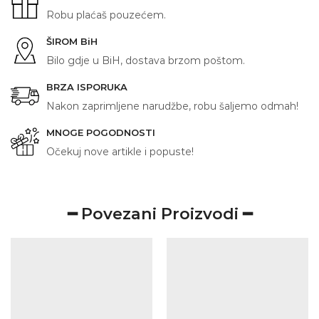
rukav
Robu plaćaš pouzećem.
količina
ŠIROM BiH
Bilo gdje u BiH, dostava brzom poštom.
BRZA ISPORUKA
Nakon zaprimljene narudžbe, robu šaljemo odmah!
MNOGE POGODNOSTI
Očekuj nove artikle i popuste!
━ Povezani Proizvodi ━