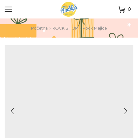
0
Početna
ROCK SHOP
Rock Majice