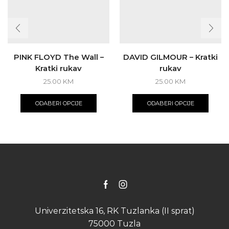
PINK FLOYD The Wall –
DAVID GILMOUR – Kratki
Kratki rukav
rukav
25.00
KM
25.00
KM
This
This
product
produ
ODABERI OPCIJE
ODABERI OPCIJE
has
has
multiple
multip
variants.
varian
The
The
options
optio
may
may
be
be
chosen
chose
on
on
Facebook
Instagram
the
the
product
produ
Univerzitetska 16, RK Tuzlanka (II sprat)
page
page
75000 Tuzla