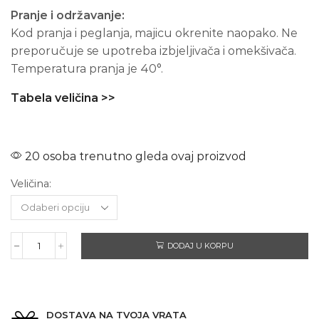
Pranje i održavanje:
Kod pranja i peglanja, majicu okrenite naopako. Ne
preporučuje se upotreba izbjeljivača i omekšivača.
Temperatura pranja je 40°.
Tabela veličina >>
20 osoba trenutno gleda ovaj proizvod
Veličina:
DODAJ U KORPU
IRON
MAIDEN
The
Trooper
–
DOSTAVA NA TVOJA VRATA
Dugi