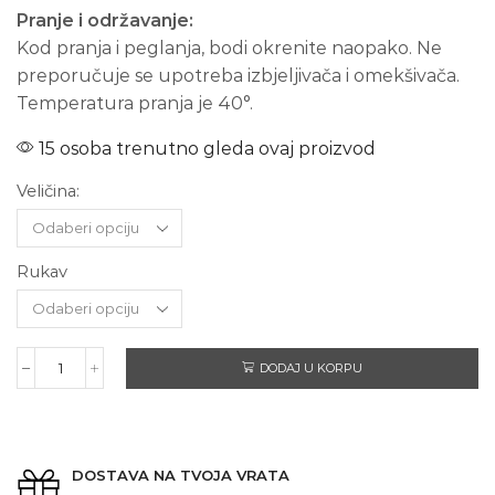
Pranje i održavanje:
Kod pranja i peglanja, bodi okrenite naopako. Ne
preporučuje se upotreba izbjeljivača i omekšivača.
Temperatura pranja je 40°.
15 osoba trenutno gleda ovaj proizvod
Veličina:
Rukav
DODAJ U KORPU
ISTA
SAM
TETKA
količina
DOSTAVA NA TVOJA VRATA