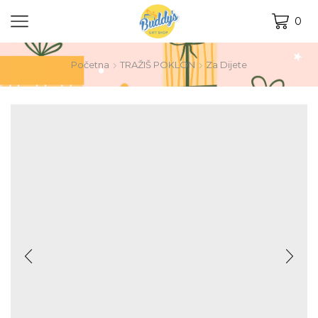
0
Početna
TRAŽIŠ POKLON
Za Dijete