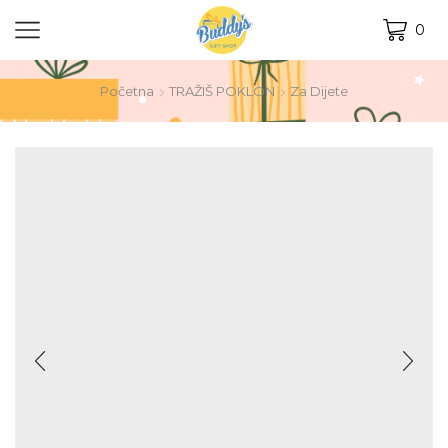
0
Početna
TRAŽIŠ POKLON
Za Dijete