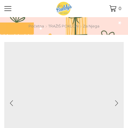
0
Početna
TRAŽIŠ POKLON
Za Njega