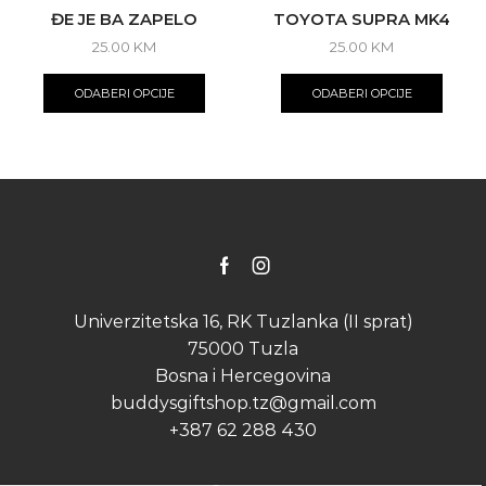
ĐE JE BA ZAPELO
TOYOTA SUPRA MK4
25.00
KM
25.00
KM
This
This
product
produ
ODABERI OPCIJE
ODABERI OPCIJE
has
has
multiple
multip
variants.
varian
The
The
options
optio
may
may
be
be
chosen
chose
on
on
Facebook
Instagram
the
the
product
produ
Univerzitetska 16, RK Tuzlanka (II sprat)
page
page
75000 Tuzla
Bosna i Hercegovina
buddysgiftshop.tz@gmail.com
+387 62 288 430