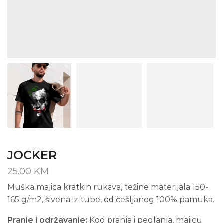
JOCKER
25.00
KM
Muška majica kratkih rukava, težine materijala 150-
165 g/m2, šivena iz tube, od češljanog 100% pamuka.
Pranje i održavanje:
Kod pranja i peglanja, majicu