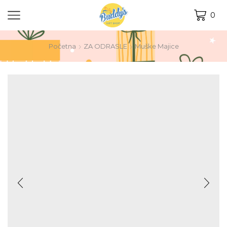
0
Početna
ZA ODRASLE
Muške Majice