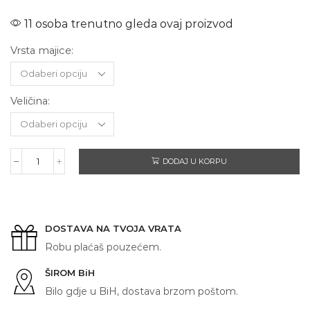
11 osoba trenutno gleda ovaj proizvod
Vrsta majice:
Veličina:
DODAJ U KORPU
LAMBORGHINI
HURACAN
količina
DOSTAVA NA TVOJA VRATA
Robu plaćaš pouzećem.
ŠIROM BiH
Bilo gdje u BiH, dostava brzom poštom.