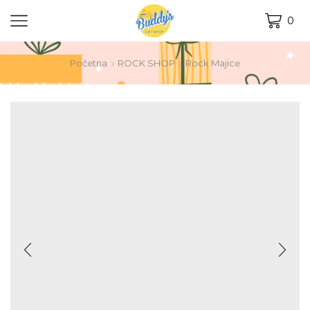
0
Početna
ROCK SHOP
Rock Majice