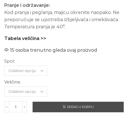
Pranje i održavanje:
Kod pranja i peglanja, majicu okrenite naopako. Ne
preporučuje se upotreba izbjeljivača i omekšivača.
Temperatura pranja je 40°.
Tabela veličina >>
15 osoba trenutno gleda ovaj proizvod
Spol:
Veličina:
DODAJ U KORPU
METALLICA
-
Kratki
rukav