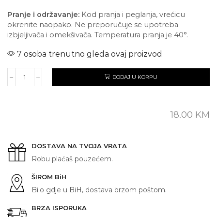
Pranje i održavanje:
Kod pranja i peglanja, vrećicu
okrenite naopako. Ne preporučuje se upotreba
izbjeljivača i omekšivača. Temperatura pranja je 40°.
7 osoba trenutno gleda ovaj proizvod
DODAJ U KORPU
MOTORHEAD
količina
18.00
KM
DOSTAVA NA TVOJA VRATA
Robu plaćaš pouzećem.
ŠIROM BiH
Bilo gdje u BiH, dostava brzom poštom.
BRZA ISPORUKA