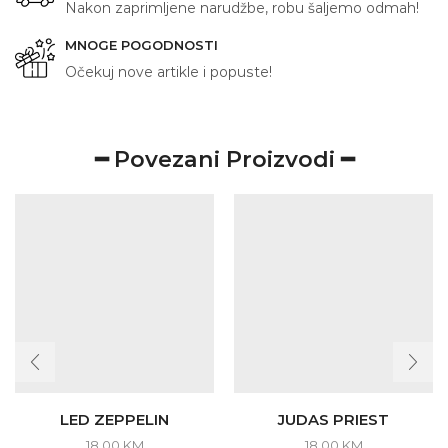
Nakon zaprimljene narudžbe, robu šaljemo odmah!
MNOGE POGODNOSTI
Očekuj nove artikle i popuste!
━ Povezani Proizvodi ━
LED ZEPPELIN
JUDAS PRIEST
18.00
KM
18.00
KM