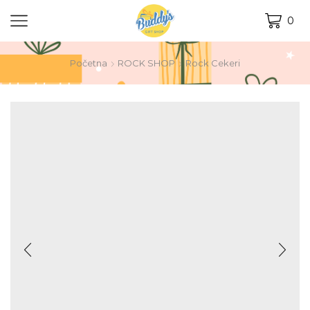
0
Početna
ROCK SHOP
Rock Cekeri