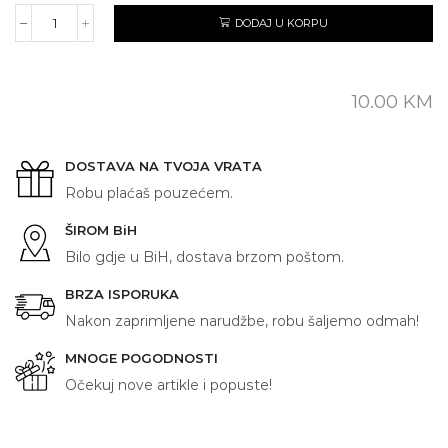
DODAJ U KORPU
MAMA
količina
10.00
KM
DOSTAVA NA TVOJA VRATA
Robu plaćaš pouzećem.
ŠIROM BiH
Bilo gdje u BiH, dostava brzom poštom.
BRZA ISPORUKA
Nakon zaprimljene narudžbe, robu šaljemo odmah!
MNOGE POGODNOSTI
Očekuj nove artikle i popuste!