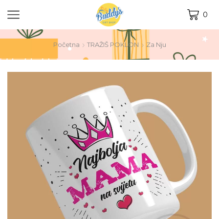
0
Početna
TRAŽIŠ POKLON
Za Nju