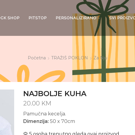
OCK SHOP
PITSTOP
PERSONALIZIRANO
SVI PROIZV
Početna
TRAŽIŠ POKLON
Za Nju
NAJBOLJE KUHA
20.00
KM
Pamučna kecelja.
Dimenzija:
50 x 70cm
5 osoba trenutno gleda ovaj proizvod