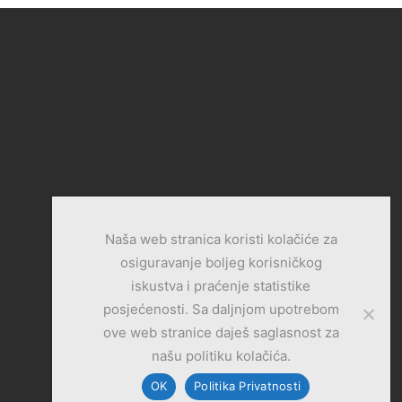
Naša web stranica koristi kolačiće za
osiguravanje boljeg korisničkog
iskustva i praćenje statistike
posjećenosti. Sa daljnjom upotrebom
ove web stranice daješ saglasnost za
našu politiku kolačića.
OK
Politika Privatnosti