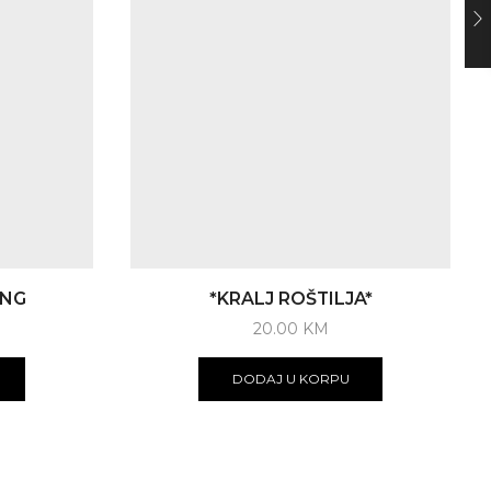
ING
*KRALJ ROŠTILJA*
20.00
KM
DODAJ U KORPU