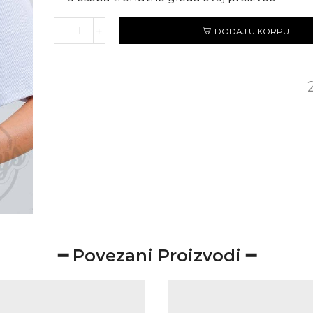
DODAJ U KORPU
NAJBOLJE
KUHA
količina
━ Povezani Proizvodi ━