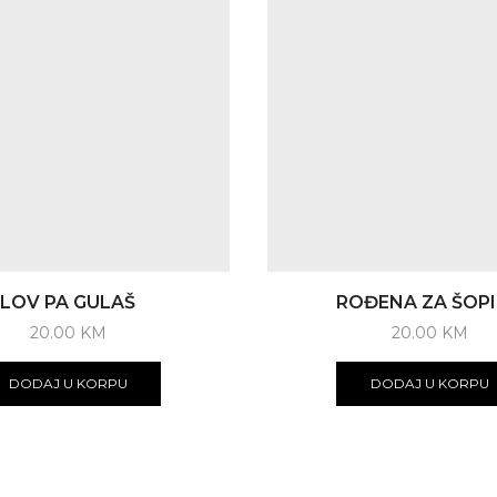
LOV PA GULAŠ
ROĐENA ZA ŠOP
20.00
KM
20.00
KM
DODAJ U KORPU
DODAJ U KORPU