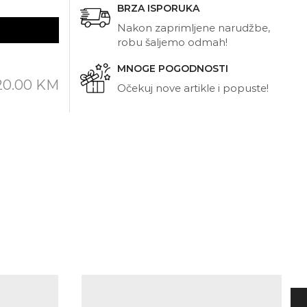
BRZA ISPORUKA
Nakon zaprimljene narudžbe,
robu šaljemo odmah!
MNOGE POGODNOSTI
20.00
KM
Očekuj nove artikle i popuste!