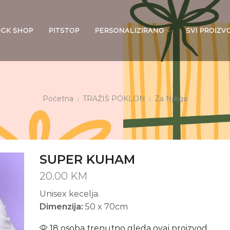
OCK SHOP
PITSTOP
PERSONALIZIRANO
SVI PROIZV
Početna
TRAŽIŠ POKLON
Za Njega
SUPER KUHAM
20.00
KM
Unisex kecelja.
Dimenzija:
50 x 70cm
18 osoba trenutno gleda ovaj proizvod