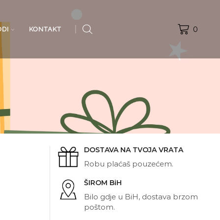
0
ODI
KONTAKT
DOSTAVA NA TVOJA VRATA
Robu plaćaš pouzećem.
ŠIROM BiH
Bilo gdje u BiH, dostava brzom
poštom.