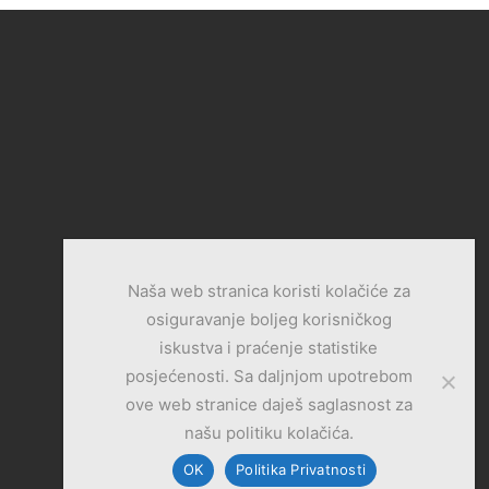
Naša web stranica koristi kolačiće za
osiguravanje boljeg korisničkog
iskustva i praćenje statistike
posjećenosti. Sa daljnjom upotrebom
ove web stranice daješ saglasnost za
našu politiku kolačića.
OK
Politika Privatnosti