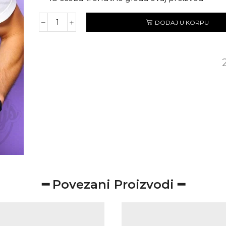
DODAJ U KORPU
SUPER
KUHAM
količina
━ Povezani Proizvodi ━