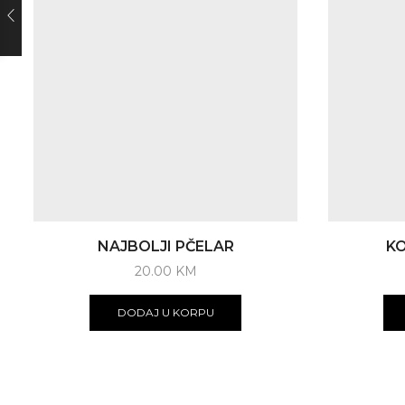
NAJBOLJI PČELAR
KO
20.00
KM
DODAJ U KORPU