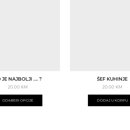
 JE NAJBOLJI …. ?
ŠEF KUHINJE
20.00
KM
20.00
KM
ODABERI OPCIJE
DODAJ U KORPU