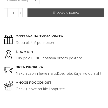
DODAJ U KORPU
NAJBOLJI
DJED
količina
DOSTAVA NA TVOJA VRATA
Robu plaćaš pouzećem.
ŠIROM BiH
Bilo gdje u BiH, dostava brzom poštom.
BRZA ISPORUKA
Nakon zaprimljene narudžbe, robu šaljemo odmah!
MNOGE POGODNOSTI
Očekuj nove artikle i popuste!