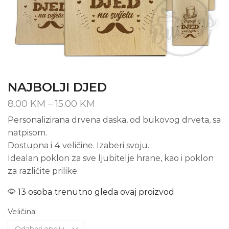
NAJBOLJI DJED
Price
8.00
KM
–
15.00
KM
range:
Personalizirana drvena daska, od bukovog drveta, sa
8.00 KM
natpisom.
through
15.00 KM
Dostupna i 4 veličine. Izaberi svoju.
Idealan poklon za sve ljubitelje hrane, kao i poklon
za različite prilike.
13 osoba trenutno gleda ovaj proizvod
Veličina: