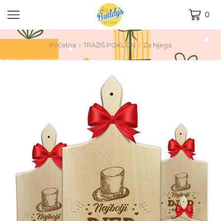
0
Početna
TRAŽIŠ POKLON
Za Njega