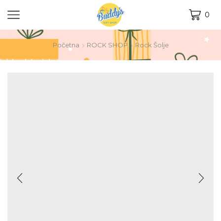
0
Početna
ROCK SHOP
Rock Šolje