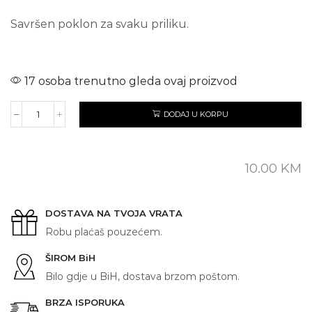
Savršen poklon za svaku priliku.
17 osoba trenutno gleda ovaj proizvod
DODAJ U KORPU
PINK
FLOYD
količina
10.00
KM
DOSTAVA NA TVOJA VRATA
Robu plaćaš pouzećem.
ŠIROM BiH
Bilo gdje u BiH, dostava brzom poštom.
BRZA ISPORUKA