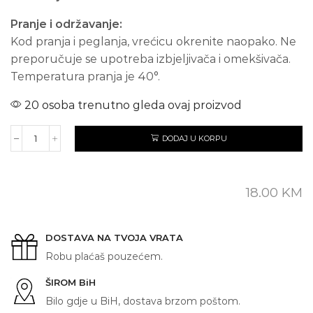
Pranje i održavanje:
Kod pranja i peglanja, vrećicu okrenite naopako. Ne
preporučuje se upotreba izbjeljivača i omekšivača.
Temperatura pranja je 40°.
20 osoba trenutno gleda ovaj proizvod
DODAJ U KORPU
RAMMSTEIN
količina
18.00
KM
DOSTAVA NA TVOJA VRATA
Robu plaćaš pouzećem.
ŠIROM BiH
Bilo gdje u BiH, dostava brzom poštom.