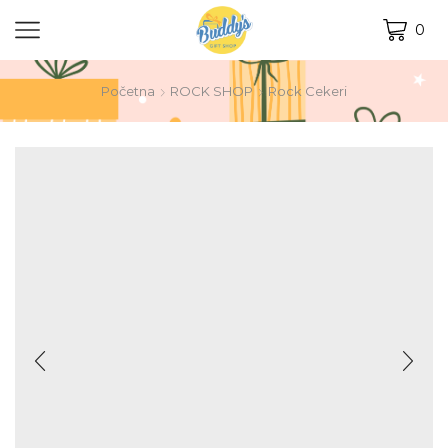
0
Početna
ROCK SHOP
Rock Cekeri