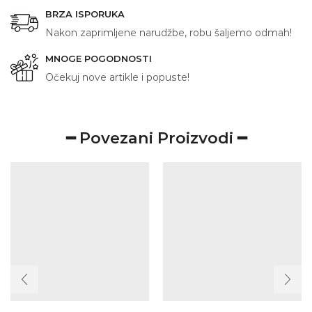
BRZA ISPORUKA
Nakon zaprimljene narudžbe, robu šaljemo odmah!
MNOGE POGODNOSTI
Očekuj nove artikle i popuste!
━ Povezani Proizvodi ━