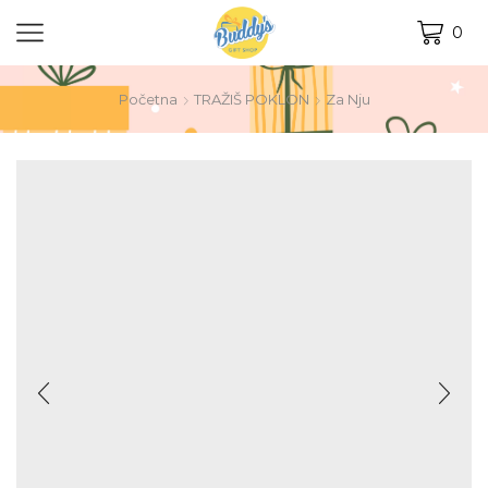
0
Početna
TRAŽIŠ POKLON
Za Nju