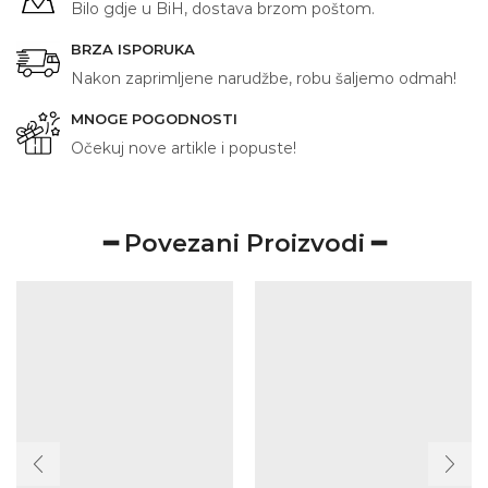
Bilo gdje u BiH, dostava brzom poštom.
BRZA ISPORUKA
Nakon zaprimljene narudžbe, robu šaljemo odmah!
MNOGE POGODNOSTI
Očekuj nove artikle i popuste!
━ Povezani Proizvodi ━