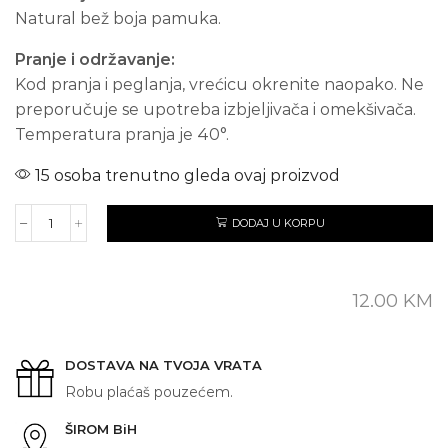
Natural bež boja pamuka.
Pranje i održavanje:
Kod pranja i peglanja, vrećicu okrenite naopako. Ne
preporučuje se upotreba izbjeljivača i omekšivača.
Temperatura pranja je 40°.
15 osoba trenutno gleda ovaj proizvod
DODAJ U KORPU
GIRL
količina
12.00
KM
DOSTAVA NA TVOJA VRATA
Robu plaćaš pouzećem.
ŠIROM BiH