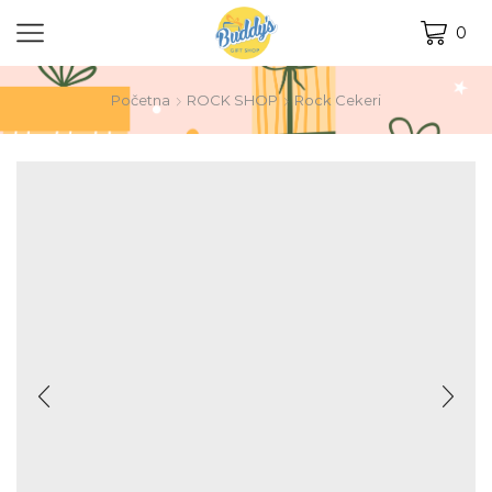
0
Početna
ROCK SHOP
Rock Cekeri