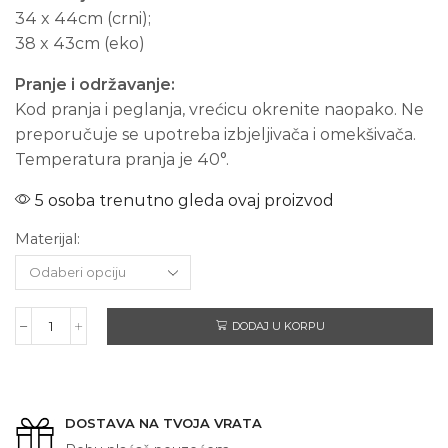
34 x 44cm (crni);
38 x 43cm (eko)
Pranje i održavanje:
Kod pranja i peglanja, vrećicu okrenite naopako. Ne
preporučuje se upotreba izbjeljivača i omekšivača.
Temperatura pranja je 40°.
5 osoba trenutno gleda ovaj proizvod
Materijal:
DODAJ U KORPU
WHITESNAKE
količina
DOSTAVA NA TVOJA VRATA