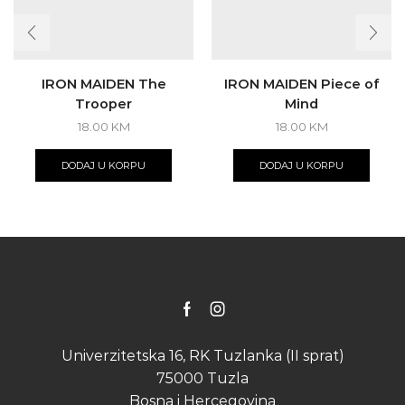
IRON MAIDEN The
IRON MAIDEN Piece of
Trooper
Mind
18.00
KM
18.00
KM
DODAJ U KORPU
DODAJ U KORPU
Facebook
Instagram
Univerzitetska 16, RK Tuzlanka (II sprat)
75000 Tuzla
Bosna i Hercegovina