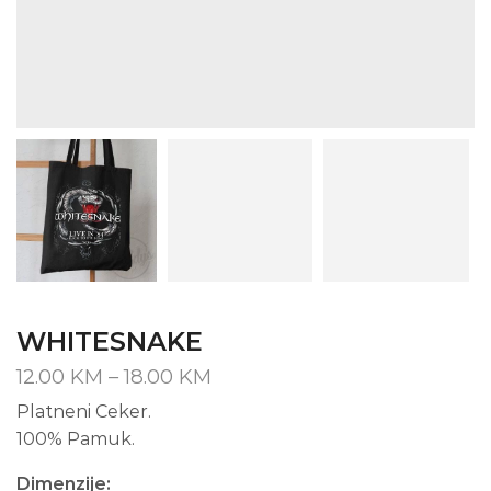
WHITESNAKE
Price
12.00
KM
–
18.00
KM
range:
Platneni Ceker.
12.00 KM
100% Pamuk.
through
18.00 KM
Dimenzije: