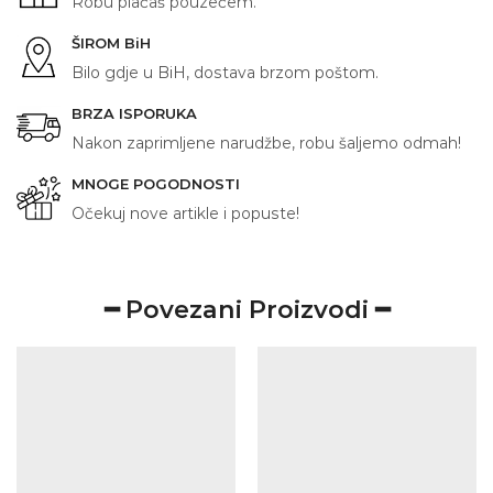
Robu plaćaš pouzećem.
ŠIROM BiH
Bilo gdje u BiH, dostava brzom poštom.
BRZA ISPORUKA
Nakon zaprimljene narudžbe, robu šaljemo odmah!
MNOGE POGODNOSTI
Očekuj nove artikle i popuste!
━ Povezani Proizvodi ━