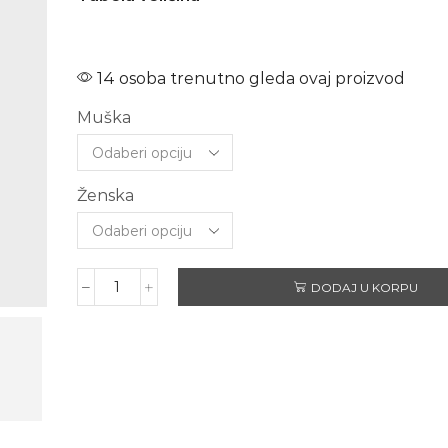
14 osoba trenutno gleda ovaj proizvod
Muška
Ženska
DODAJ U KORPU
Set
NJEN-
NJEGOVA
količina