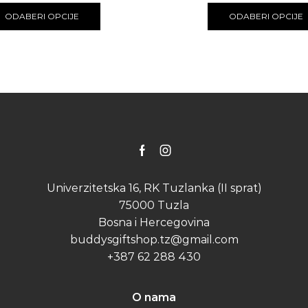
product
ODABERI OPCIJE
ODABERI OPCIJE
has
multiple
variants.
The
options
may
be
chosen
on
the
Facebook
Instagram
product
page
Univerzitetska 16, RK Tuzlanka (II sprat)
75000 Tuzla
Bosna i Hercegovina
buddysgiftshop.tz@gmail.com
+387 62 288 430
O nama