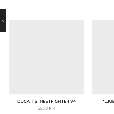
DUCATI STREETFIGHTER V4
*LJU
25.00
KM
This