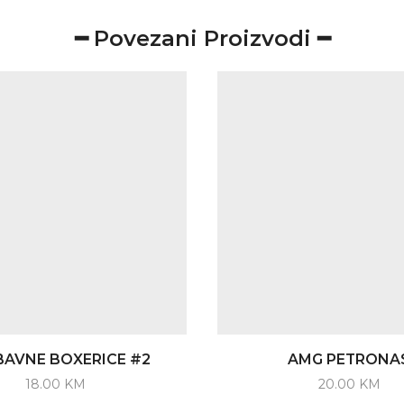
━ Povezani Proizvodi ━
BAVNE BOXERICE #2
AMG PETRONA
18.00
KM
20.00
KM
This