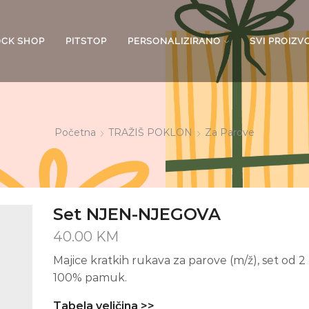
OCK SHOP
PITSTOP
PERSONALIZIRANO
SVI PROIZV
Početna
TRAŽIŠ POKLON
Za Parove
Set NJEN-NJEGOVA
40.00
KM
Majice kratkih rukava za parove (m/ž), set od 2 
100% pamuk.
Tabela veličina >>