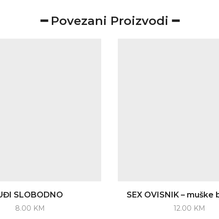
━ Povezani Proizvodi ━
UĐI SLOBODNO
SEX OVISNIK – muške 
8.00
KM
12.00
KM
This