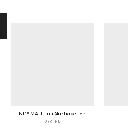
NIJE MALI – muške bokerice
12.00
KM
This