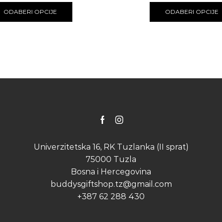
product
ODABERI OPCIJE
ODABERI OPCIJE
has
multiple
variants.
The
options
may
be
chosen
on
the
product
Facebook
Instagram
page
Univerzitetska 16, RK Tuzlanka (II sprat)
75000 Tuzla
Bosna i Hercegovina
buddysgiftshop.tz@gmail.com
+387 62 288 430