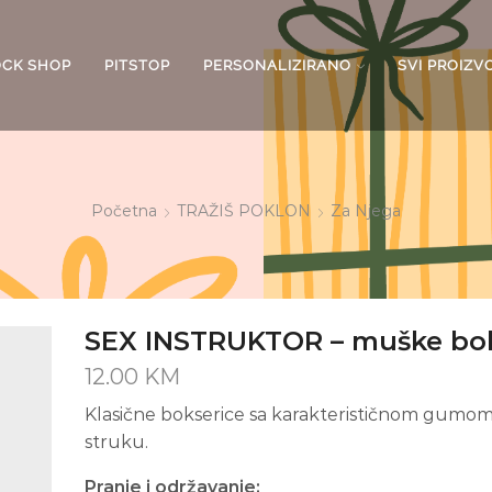
OCK SHOP
PITSTOP
PERSONALIZIRANO
SVI PROIZV
Početna
TRAŽIŠ POKLON
Za Njega
SEX INSTRUKTOR – muške bok
12.00
KM
Klasične bokserice sa karakterističnom gumo
struku.
Pranje i održavanje: