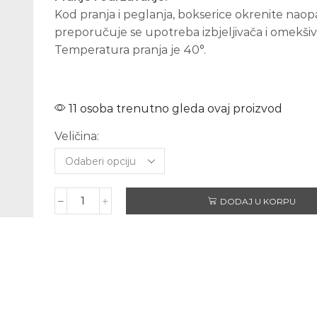
Kod pranja i peglanja, bokserice okrenite naop
preporučuje se upotreba izbjeljivača i omekšiv
Temperatura pranja je 40°.
11 osoba trenutno gleda ovaj proizvod
Veličina:
DODAJ U KORPU
SEX
INSTRUKTOR
-
muške
bokerice
količina