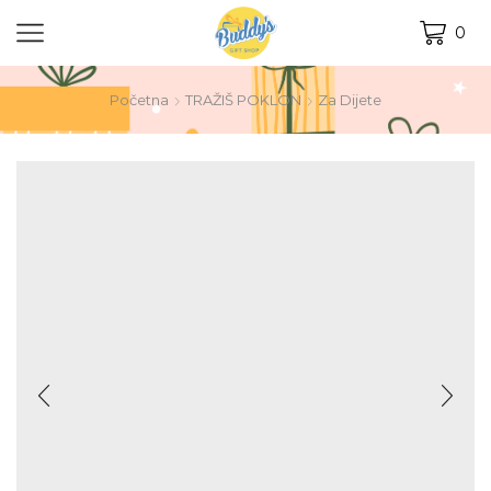
0
Početna
TRAŽIŠ POKLON
Za Dijete