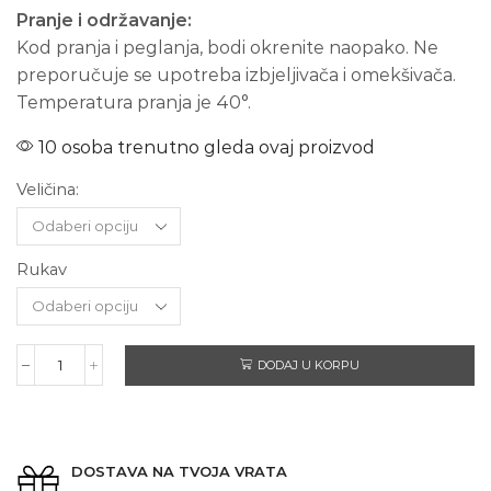
Pranje i održavanje:
Kod pranja i peglanja, bodi okrenite naopako. Ne
preporučuje se upotreba izbjeljivača i omekšivača.
Temperatura pranja je 40°.
10 osoba trenutno gleda ovaj proizvod
Veličina:
Rukav
DODAJ U KORPU
SRETAN
ROĐENDAN
TATA
količina
DOSTAVA NA TVOJA VRATA