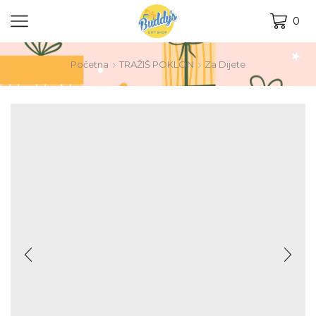
0
Početna
TRAŽIŠ POKLON
Za Dijete