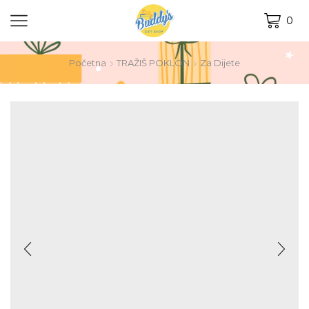
0
Početna
TRAŽIŠ POKLON
Za Dijete