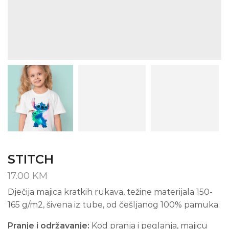
STITCH
17.00
KM
Dječija majica kratkih rukava, težine materijala 150-
165 g/m2, šivena iz tube, od češljanog 100% pamuka.
Pranje i održavanje:
Kod pranja i peglanja, majicu