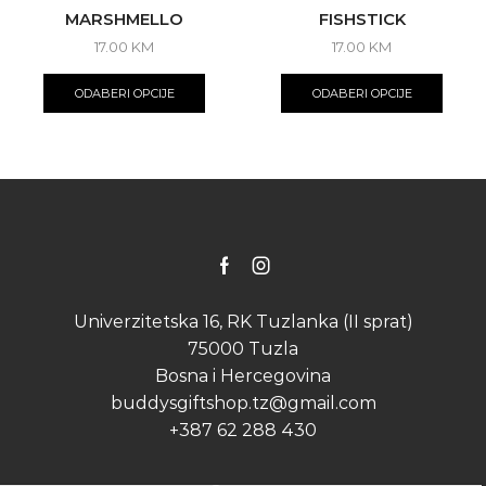
MARSHMELLO
FISHSTICK
17.00
KM
17.00
KM
This
This
product
produ
ODABERI OPCIJE
ODABERI OPCIJE
has
has
multiple
multip
variants.
varian
The
The
options
optio
may
may
be
be
chosen
chose
on
on
Facebook
Instagram
the
the
product
produ
Univerzitetska 16, RK Tuzlanka (II sprat)
page
page
75000 Tuzla
Bosna i Hercegovina
buddysgiftshop.tz@gmail.com
+387 62 288 430