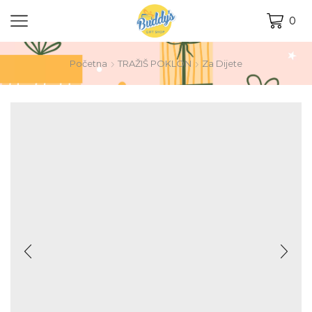
0
Početna
TRAŽIŠ POKLON
Za Dijete