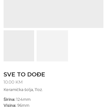
SVE TO DOĐE
10.00
KM
Keramička šolja, 11oz.
Širina:
124mm
Visina:
96mm