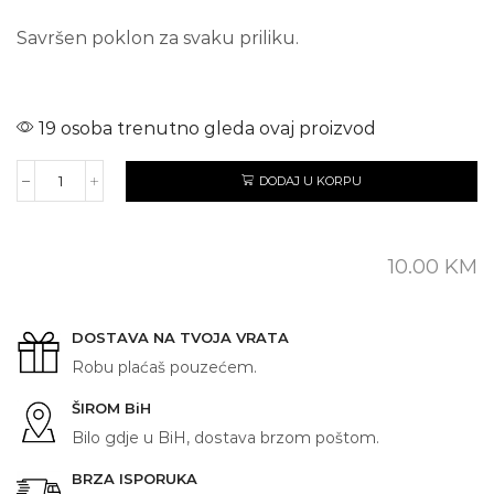
Savršen poklon za svaku priliku.
19 osoba trenutno gleda ovaj proizvod
DODAJ U KORPU
SVE
TO
DOĐE
količina
10.00
KM
DOSTAVA NA TVOJA VRATA
Robu plaćaš pouzećem.
ŠIROM BiH
Bilo gdje u BiH, dostava brzom poštom.
BRZA ISPORUKA