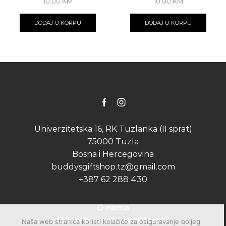
10.00
KM
10.00
KM
DODAJ U KORPU
DODAJ U KORPU
Facebook
Instagram
Univerzitetska 16, RK Tuzlanka (II sprat)
75000 Tuzla
Bosna i Hercegovina
buddysgiftshop.tz@gmail.com
+387 62 288 430
O nama
Odredbe i uslovi korištenja
Naša web stranica koristi kolačiće za osiguravanje boljeg