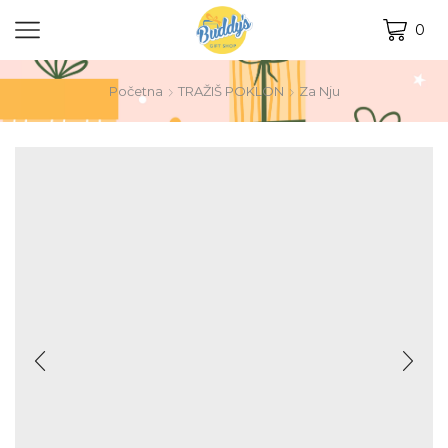
0
Početna
TRAŽIŠ POKLON
Za Nju