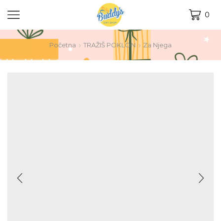
0
Početna
TRAŽIŠ POKLON
Za Njega