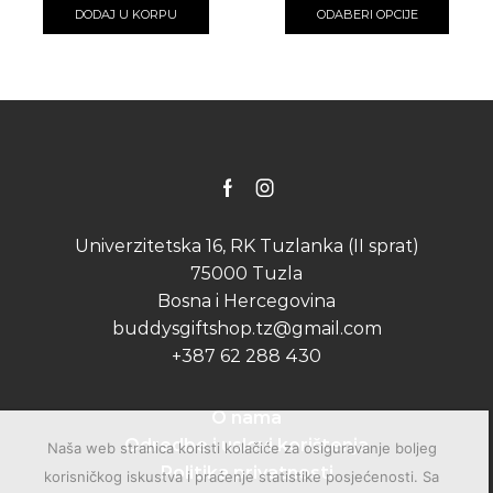
produ
DODAJ U KORPU
ODABERI OPCIJE
has
multip
varian
The
optio
may
be
chose
on
Facebook
Instagram
the
produ
Univerzitetska 16, RK Tuzlanka (II sprat)
page
75000 Tuzla
Bosna i Hercegovina
buddysgiftshop.tz@gmail.com
+387 62 288 430
O nama
Odredbe i uslovi korištenja
Naša web stranica koristi kolačiće za osiguravanje boljeg
Politika privatnosti
korisničkog iskustva i praćenje statistike posjećenosti. Sa