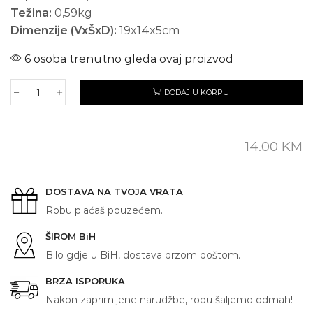
Težina:
0,59kg
Dimenzije (VxŠxD):
19x14x5cm
6 osoba trenutno gleda ovaj proizvod
DODAJ U KORPU
TUZLA
količina
14.00
KM
DOSTAVA NA TVOJA VRATA
Robu plaćaš pouzećem.
ŠIROM BiH
Bilo gdje u BiH, dostava brzom poštom.
BRZA ISPORUKA
Nakon zaprimljene narudžbe, robu šaljemo odmah!