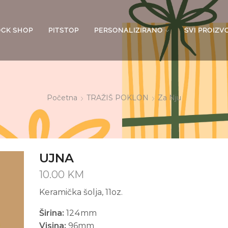
OCK SHOP
PITSTOP
PERSONALIZIRANO
SVI PROIZV
Početna
TRAŽIŠ POKLON
Za Nju
UJNA
10.00
KM
Keramička šolja, 11oz.
Širina:
124mm
Visina:
96mm