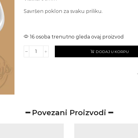
Savršen poklon za svaku priliku.
16 osoba trenutno gleda ovaj proizvod
DODAJ U KORPU
UJNA
količina
━ Povezani Proizvodi ━