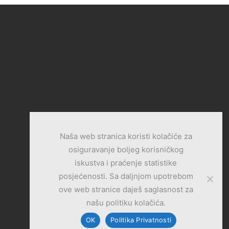
Naša web stranica koristi kolačiće za
osiguravanje boljeg korisničkog
iskustva i praćenje statistike
posjećenosti. Sa daljnjom upotrebom
ove web stranice daješ saglasnost za
našu politiku kolačića.
OK
Politika Privatnosti