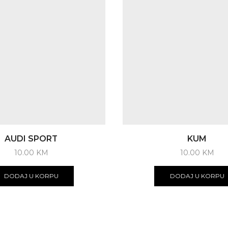
AUDI SPORT
KUM
10.00
KM
10.00
KM
DODAJ U KORPU
DODAJ U KORPU