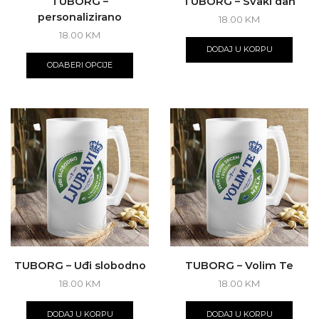
TUBORG –
TUBORG – Svaki dan
personalizirano
18.00
KM
18.00
KM
DODAJ U KORPU
ODABERI OPCIJE
TUBORG – Uđi slobodno
TUBORG – Volim Te
18.00
KM
18.00
KM
DODAJ U KORPU
DODAJ U KORPU