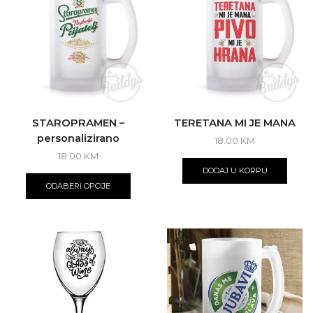
STAROPRAMEN –
TERETANA MI JE MANA
personalizirano
18.00
KM
18.00
KM
DODAJ U KORPU
ODABERI OPCIJE