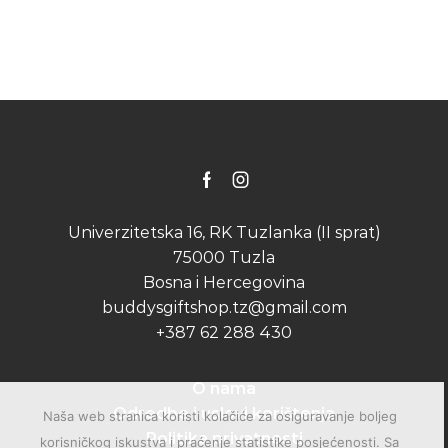
Facebook
Instagram
Univerzitetska 16, RK Tuzlanka (II sprat)
75000 Tuzla
Bosna i Hercegovina
buddysgiftshop.tz@gmail.com
+387 62 288 430
O nama
Odredbe i uslovi korištenja
Naša web stranica koristi kolačiće za osiguravanje boljeg
Politika privatnosti
korisničkog iskustva i praćenje statistike posjećenosti. Sa