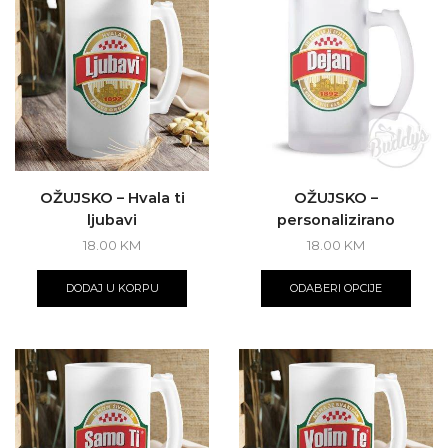
OŽUJSKO – Hvala ti
OŽUJSKO –
ljubavi
personalizirano
18.00
KM
18.00
KM
DODAJ U KORPU
ODABERI OPCIJE