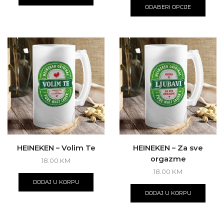
ODABERI OPCIJE
HEINEKEN – Volim Te
HEINEKEN – Za sve
orgazme
18.00
KM
18.00
KM
DODAJ U KORPU
DODAJ U KORPU