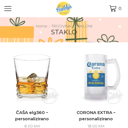
0
Home
TRGOVINA
POKLONI
STAKLO
ČAŠA elg360 –
CORONA EXTRA –
personalizirano
personalizirano
8.00
KM
18.00
KM