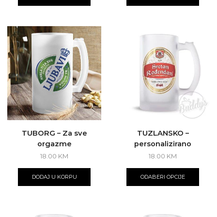
TUBORG – Za sve
TUZLANSKO –
orgazme
personalizirano
18.00
KM
18.00
KM
DODAJ U KORPU
ODABERI OPCIJE