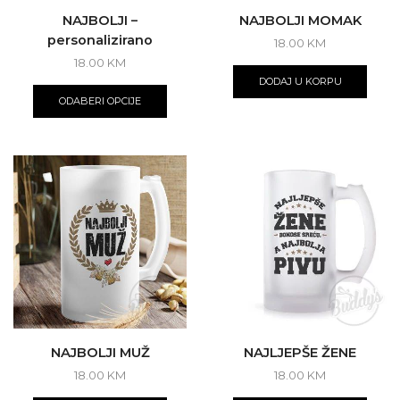
NAJBOLJI –
NAJBOLJI MOMAK
personalizirano
18.00
KM
18.00
KM
DODAJ U KORPU
ODABERI OPCIJE
NAJBOLJI MUŽ
NAJLJEPŠE ŽENE
18.00
KM
18.00
KM