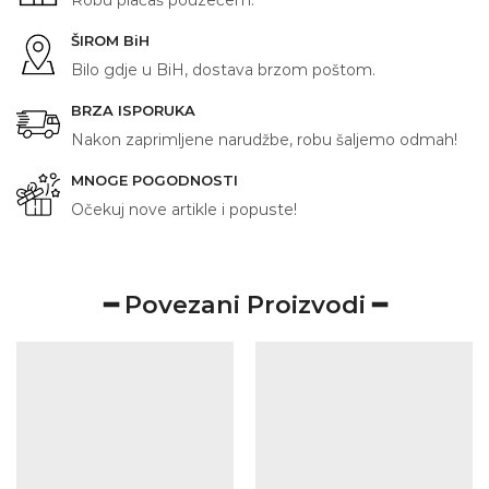
Robu plaćaš pouzećem.
ŠIROM BiH
Bilo gdje u BiH, dostava brzom poštom.
BRZA ISPORUKA
Nakon zaprimljene narudžbe, robu šaljemo odmah!
MNOGE POGODNOSTI
Očekuj nove artikle i popuste!
━ Povezani Proizvodi ━