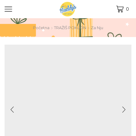
0
Početna
TRAŽIŠ POKLON
Za Nju