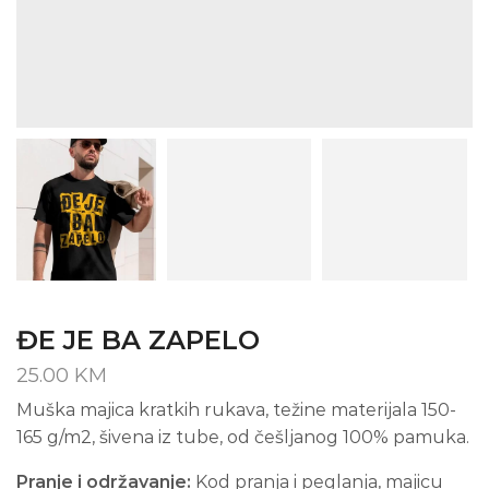
ĐE JE BA ZAPELO
25.00
KM
Muška majica kratkih rukava, težine materijala 150-
165 g/m2, šivena iz tube, od češljanog 100% pamuka.
Pranje i održavanje:
Kod pranja i peglanja, majicu