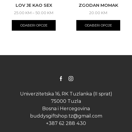
LOV JE KAO SEX
ZGODAN MOMAK
Price
25.00
KM
–
50.00
KM
20.00
KM
range:
This
This
25.00 KM
product
produ
ODABERI OPCIJE
ODABERI OPCIJE
through
has
has
50.00 KM
multiple
multip
variants.
varian
The
The
options
optio
may
may
be
be
chosen
chose
on
on
the
the
Facebook
Instagram
product
produ
page
page
Univerzitetska 16, RK Tuzlanka (II sprat)
75000 Tuzla
Bosna i Hercegovina
buddysgiftshop.tz@gmail.com
+387 62 288 430