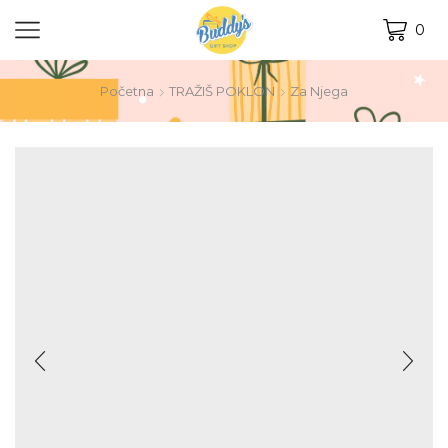
0
Početna
TRAŽIŠ POKLON
Za Njega