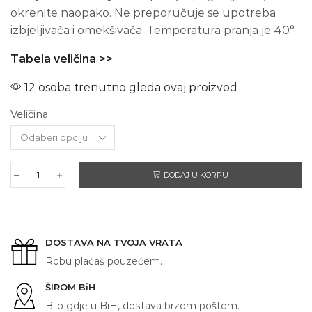
okrenite naopako. Ne preporučuje se upotreba
izbjeljivača i omekšivača. Temperatura pranja je 40°.
Tabela veličina >>
12 osoba trenutno gleda ovaj proizvod
Veličina:
DODAJ U KORPU
ĐE
JE
BA
ZAPELO
količina
DOSTAVA NA TVOJA VRATA
Robu plaćaš pouzećem.
ŠIROM BiH
Bilo gdje u BiH, dostava brzom poštom.