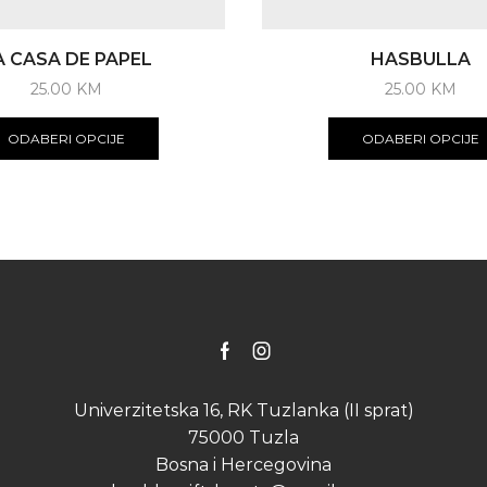
A CASA DE PAPEL
HASBULLA
25.00
KM
25.00
KM
This
product
ODABERI OPCIJE
ODABERI OPCIJE
has
multiple
variants.
The
options
may
be
chosen
on
the
Facebook
Instagram
product
page
Univerzitetska 16, RK Tuzlanka (II sprat)
75000 Tuzla
Bosna i Hercegovina