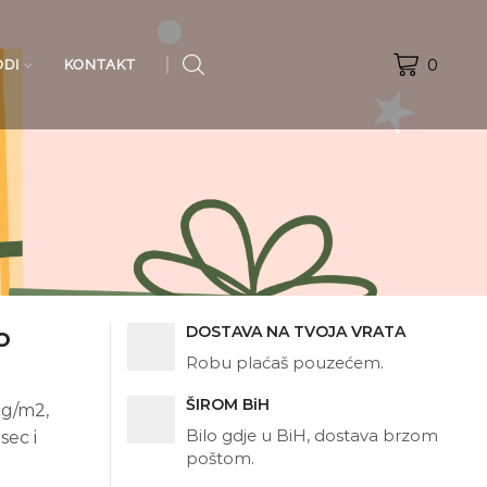
0
ODI
KONTAKT
o
DOSTAVA NA TVOJA VRATA
Robu plaćaš pouzećem.
ŠIROM BiH
 g/m2,
Bilo gdje u BiH, dostava brzom
sec i
poštom.