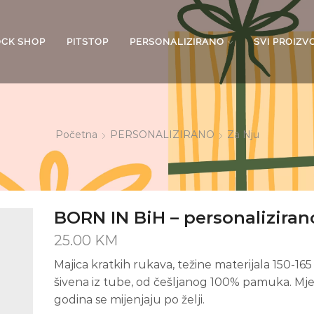
OCK SHOP
PITSTOP
PERSONALIZIRANO
SVI PROIZV
Početna
PERSONALIZIRANO
Za Nju
BORN IN BiH – personaliziran
25.00
KM
Majica kratkih rukava, težine materijala 150-165
šivena iz tube, od češljanog 100% pamuka. Mje
godina se mijenjaju po želji.