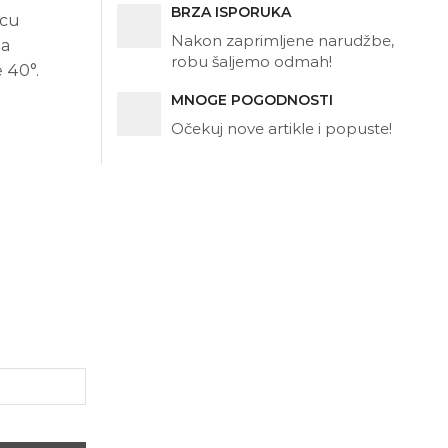
BRZA ISPORUKA
icu
Nakon zaprimljene narudžbe,
ba
robu šaljemo odmah!
e 40°.
MNOGE POGODNOSTI
Očekuj nove artikle i popuste!