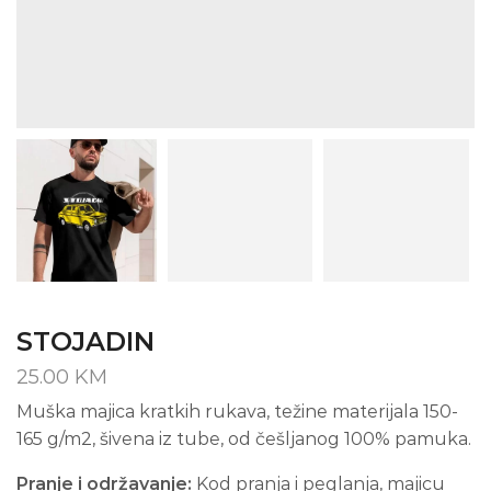
STOJADIN
25.00
KM
Muška majica kratkih rukava, težine materijala 150-
165 g/m2, šivena iz tube, od češljanog 100% pamuka.
Pranje i održavanje:
Kod pranja i peglanja, majicu