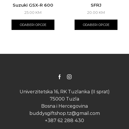
Suzuki GSX-R 600
SFRJ
25.00
KM
20.00
KM
This
This
product
produ
ODABERI OPCIJE
ODABERI OPCIJE
has
has
multiple
multip
variants.
varian
The
The
options
optio
may
may
be
be
chosen
chose
on
on
the
the
Facebook
Instagram
product
produ
page
page
Univerzitetska 16, RK Tuzlanka (II sprat)
75000 Tuzla
Bosna i Hercegovina
buddysgiftshop.tz@gmail.com
+387 62 288 430