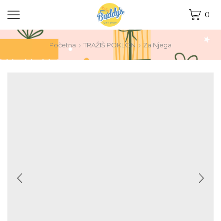
0
Početna
TRAŽIŠ POKLON
Za Njega