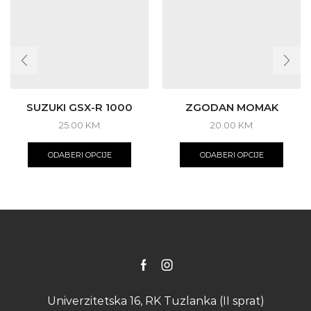
SUZUKI GSX-R 1000
ZGODAN MOMAK
25.00
KM
20.00
KM
This
This
product
produ
ODABERI OPCIJE
ODABERI OPCIJE
has
has
multiple
multip
variants.
varian
The
The
options
optio
may
may
be
be
chosen
chose
on
on
Facebook
Instagram
the
the
product
produ
Univerzitetska 16, RK Tuzlanka (II sprat)
page
page