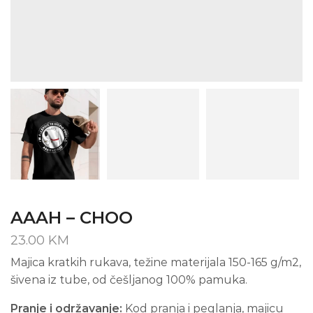
AAAH – CHOO
23.00
KM
Majica kratkih rukava, težine materijala 150-165 g/m2,
šivena iz tube, od češljanog 100% pamuka.
Pranje i održavanje:
Kod pranja i peglanja, majicu