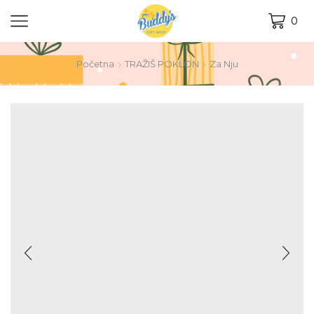
0
Početna
TRAŽIŠ POKLON
Za Nju