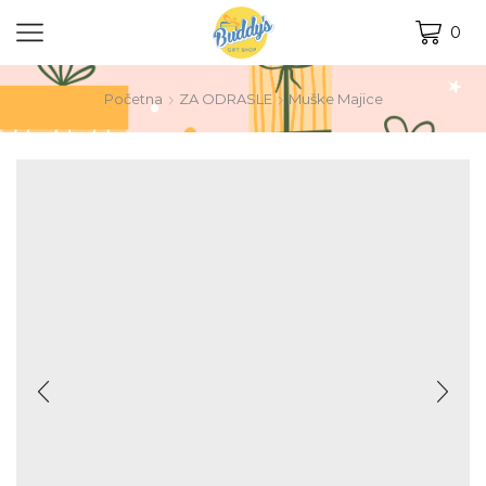
0
Početna
ZA ODRASLE
Muške Majice