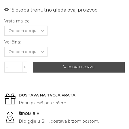
15 osoba trenutno gleda ovaj proizvod
Vrsta majice:
Veličina:
DODAJ U KORPU
YAMAHA
YZF
R6
količina
DOSTAVA NA TVOJA VRATA
Robu plaćaš pouzećem.
ŠIROM BiH
Bilo gdje u BiH, dostava brzom poštom.