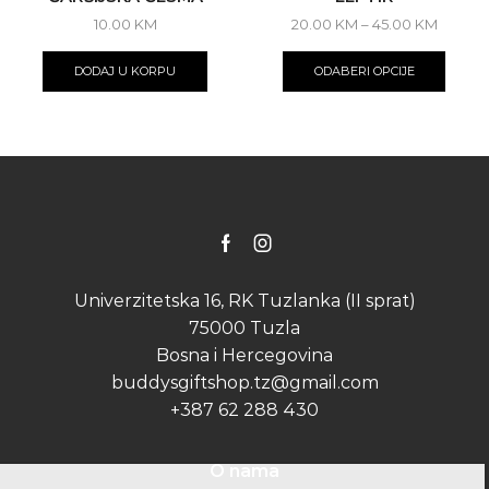
Price
10.00
KM
20.00
KM
–
45.00
KM
range:
This
20.00 
produ
DODAJ U KORPU
ODABERI OPCIJE
throug
has
45.00 
multip
varian
The
optio
may
be
chose
on
Facebook
Instagram
the
produ
Univerzitetska 16, RK Tuzlanka (II sprat)
page
75000 Tuzla
Bosna i Hercegovina
buddysgiftshop.tz@gmail.com
+387 62 288 430
O nama