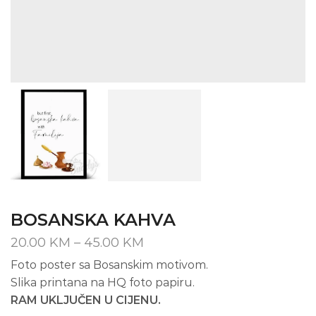
BOSANSKA KAHVA
Price
20.00
KM
–
45.00
KM
range:
Foto poster sa Bosanskim motivom.
20.00 KM
Slika printana na HQ foto papiru.
through
45.00 KM
RAM UKLJUČEN U CIJENU.