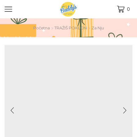
0
Početna
TRAŽIŠ POKLON
Za Nju