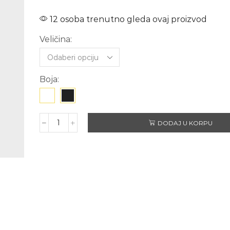
12 osoba trenutno gleda ovaj proizvod
Veličina:
Boja:
DODAJ U KORPU
GIRL
količina