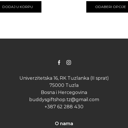
DODAJ U KORPU
ODABERI OPCIJE
Facebook
Instagram
Univerzitetska 16, RK Tuzlanka (II sprat)
75000 Tuzla
Bosna i Hercegovina
buddysgiftshop.tz@gmail.com
+387 62 288 430
O nama