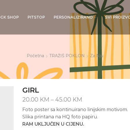
OCK SHOP
PITSTOP
PERSONALIZIRANO
SVI PROIZV
Početna
TRAŽIŠ POKLON
Za Nju
GIRL
Price
20.00
KM
–
45.00
KM
range:
Foto poster sa kontinuirano linijskim motivom.
20.00 KM
Slika printana na HQ foto papiru.
through
RAM UKLJUČEN U CIJENU.
45.00 KM