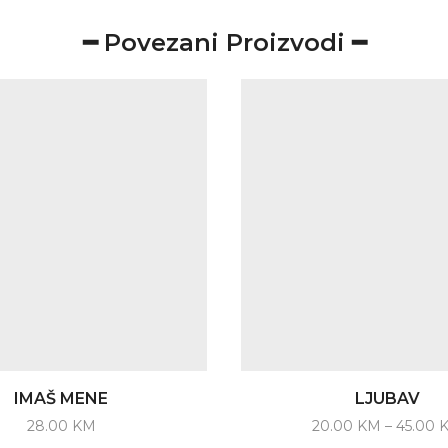
━ Povezani Proizvodi ━
IMAŠ MENE
LJUBAV
28.00
KM
20.00
KM
–
45.00