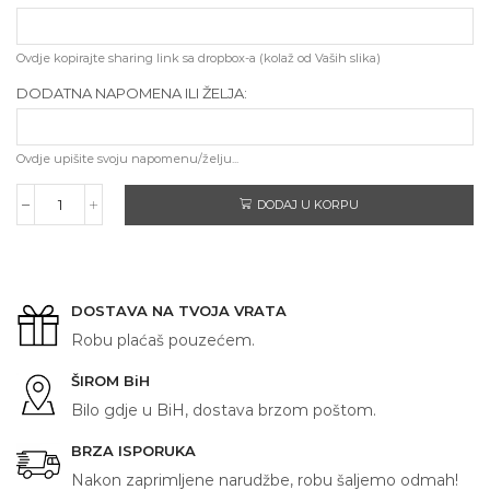
Ovdje kopirajte sharing link sa dropbox-a (kolaž od Vaših slika)
DODATNA NAPOMENA ILI ŽELJA:
Ovdje upišite svoju napomenu/želju...
DODAJ U KORPU
*GIRLFRIEND*
količina
DOSTAVA NA TVOJA VRATA
Robu plaćaš pouzećem.
ŠIROM BiH
Bilo gdje u BiH, dostava brzom poštom.
BRZA ISPORUKA
Nakon zaprimljene narudžbe, robu šaljemo odmah!