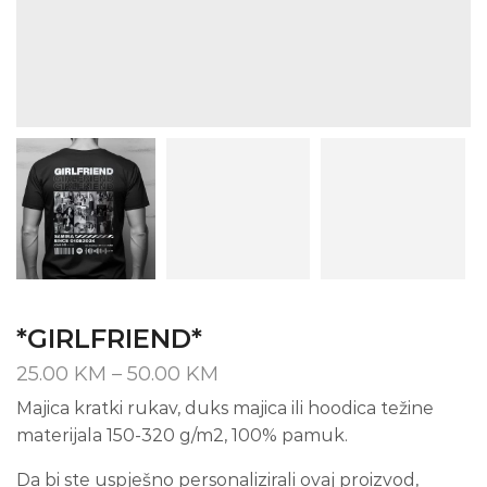
*GIRLFRIEND*
Price
25.00
KM
–
50.00
KM
range:
Majica kratki rukav, duks majica ili hoodica težine
25.00 KM
materijala 150-320 g/m2, 100% pamuk.
through
50.00 KM
Da bi ste uspješno personalizirali ovaj proizvod,