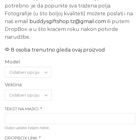
potrebno je da popunite sva tražena polja.
Fotografije (u što boljoj kvaliteti) možete poslati i na
naš email
buddysgiftshop.tz@gmail.com
ili putem
DropBox-a u što kraćem roku nakon potvrde
narudžbe.
8 osoba trenutno gleda ovaj proizvod
Model:
Veličina:
TEKST NA MAJICI:
*
Ovdje upišite željeni tekst...
DROPBOX LINK:
*