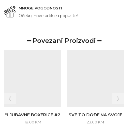
MNOGE POGODNOSTI
Očekuj nove artikle i popuste!
━ Povezani Proizvodi ━
*LJUBAVNE BOXERICE #2
SVE TO DOĐE NA SVOJE
18.00
KM
23.00
KM
This
This