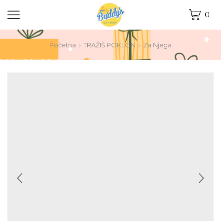
0
Početna
TRAŽIŠ POKLON
Za Njega