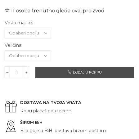
11 osoba trenutno gleda ovaj proizvod
Vrsta majice:
Veličina:
DODAJ U KORPU
HONDA
CB125F
količina
DOSTAVA NA TVOJA VRATA
Robu plaćaš pouzećem.
ŠIROM BiH
Bilo gdje u BiH, dostava brzom poštom.