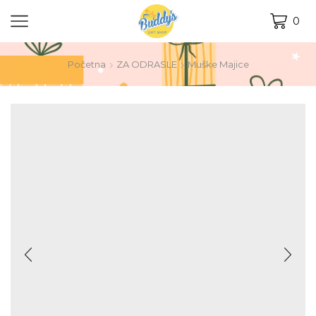
0
Početna
ZA ODRASLE
Muške Majice