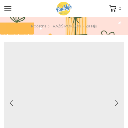
0
Početna
TRAŽIŠ POKLON
Za Nju