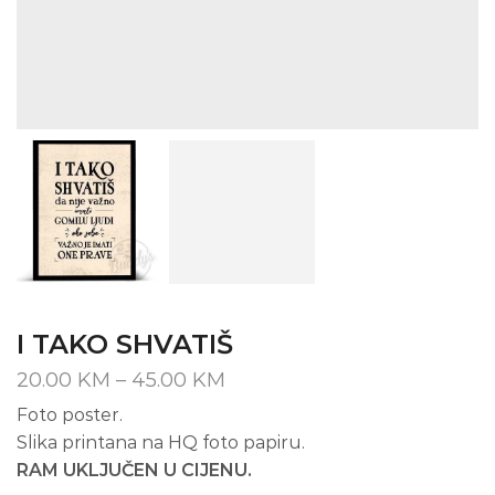
I TAKO SHVATIŠ
Price
20.00
KM
–
45.00
KM
range:
Foto poster.
20.00 KM
Slika printana na HQ foto papiru.
through
45.00 KM
RAM UKLJUČEN U CIJENU.