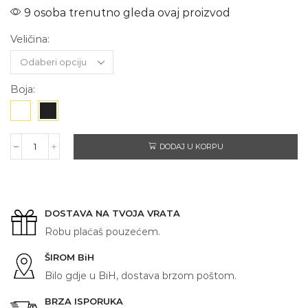
9 osoba trenutno gleda ovaj proizvod
Veličina:
Boja:
DODAJ U KORPU
I
TAKO
SHVATIŠ
količina
DOSTAVA NA TVOJA VRATA
Robu plaćaš pouzećem.
ŠIROM BiH
Bilo gdje u BiH, dostava brzom poštom.
BRZA ISPORUKA