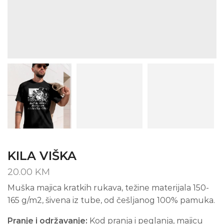
KILA VIŠKA
20.00
KM
Muška majica kratkih rukava, težine materijala 150-
165 g/m2, šivena iz tube, od češljanog 100% pamuka.
Pranje i održavanje:
Kod pranja i peglanja, majicu