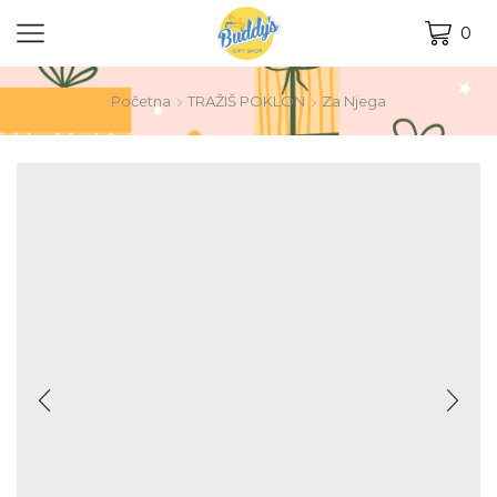
0
Početna
TRAŽIŠ POKLON
Za Njega