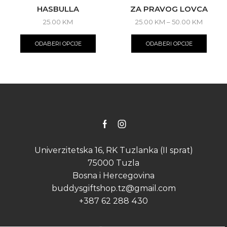
HASBULLA
ZA PRAVOG LOVCA
Price
25.00
KM
25.00
KM
–
50.00
KM
This
range:
This
product
25.00 
produ
ODABERI OPCIJE
ODABERI OPCIJE
has
throug
has
multiple
50.00 
multip
variants.
varian
The
The
options
optio
may
may
be
be
chosen
chose
on
on
Facebook
Instagram
the
the
product
produ
Univerzitetska 16, RK Tuzlanka (II sprat)
page
page
75000 Tuzla
Bosna i Hercegovina
buddysgiftshop.tz@gmail.com
+387 62 288 430