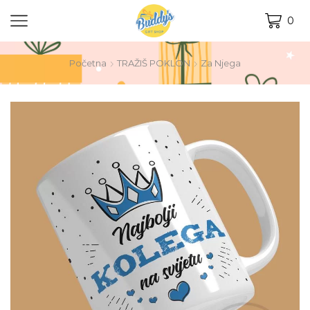
0
Početna
TRAŽIŠ POKLON
Za Njega