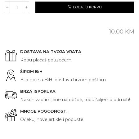
DODAJ U KORPU
AMIDŽA
količina
10.00
KM
DOSTAVA NA TVOJA VRATA
Robu plaćaš pouzećem.
ŠIROM BiH
Bilo gdje u BiH, dostava brzom poštom.
BRZA ISPORUKA
Nakon zaprimljene narudžbe, robu šaljemo odmah!
MNOGE POGODNOSTI
Očekuj nove artikle i popuste!