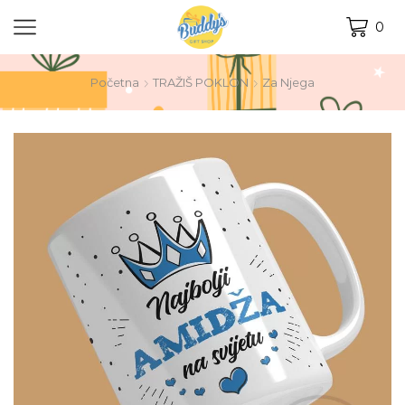
0
Početna
TRAŽIŠ POKLON
Za Njega