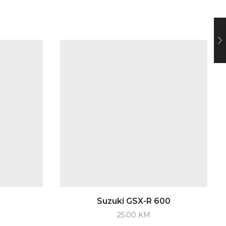
Suzuki GSX-R 600
25.00
KM
This
This