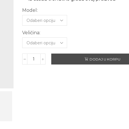
Model:
Veličina:
DODAJ U KORPU
LOV
JE
MOJA
TERAPIJA
količina