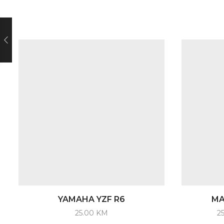
YAMAHA YZF R6
MA
25.00
KM
2
This