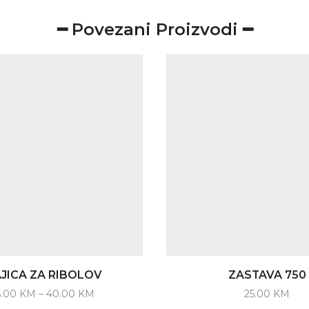
━ Povezani Proizvodi ━
JICA ZA RIBOLOV
ZASTAVA 750
Price
5.00
KM
–
40.00
KM
25.00
KM
range:
This