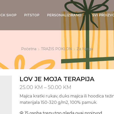
OCK SHOP
PITSTOP
PERSONALIZIRANO
SVI PROIZV
Početna
TRAŽIŠ POKLON
Za Njega
LOV JE MOJA TERAPIJA
Price
25.00
KM
–
50.00
KM
range:
Majica kratki rukav, duks majica ili hoodica teži
25.00 KM
materijala 150-320 g/m2, 100% pamuk.
through
50.00 KM
15 osoba trenutno gleda ovaj proizvod