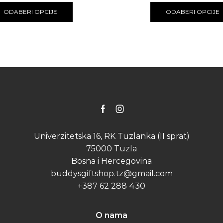
25.00 KM
product
ODABERI OPCIJE
ODABERI OPCIJE
through
has
40.00 KM
multiple
variants.
The
options
may
be
chosen
on
the
Facebook
Instagram
product
page
Univerzitetska 16, RK Tuzlanka (II sprat)
75000 Tuzla
Bosna i Hercegovina
buddysgiftshop.tz@gmail.com
+387 62 288 430
O nama