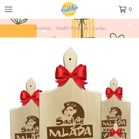
0
Početna
TRAŽIŠ POKLON
Za Nju