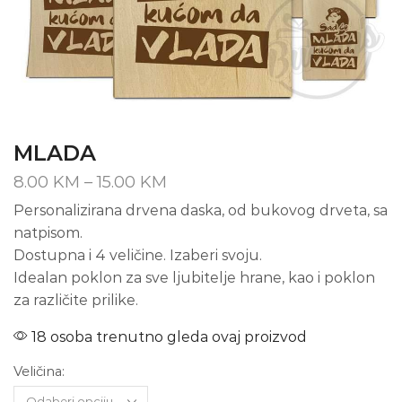
MLADA
Price
8.00
KM
–
15.00
KM
range:
Personalizirana drvena daska, od bukovog drveta, sa
8.00 KM
natpisom.
through
15.00 KM
Dostupna i 4 veličine. Izaberi svoju.
Idealan poklon za sve ljubitelje hrane, kao i poklon
za različite prilike.
18 osoba trenutno gleda ovaj proizvod
Veličina: