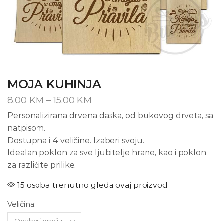
MOJA KUHINJA
Price
8.00
KM
–
15.00
KM
range:
Personalizirana drvena daska, od bukovog drveta, sa
8.00 KM
natpisom.
through
15.00 KM
Dostupna i 4 veličine. Izaberi svoju.
Idealan poklon za sve ljubitelje hrane, kao i poklon
za različite prilike.
15 osoba trenutno gleda ovaj proizvod
Veličina: