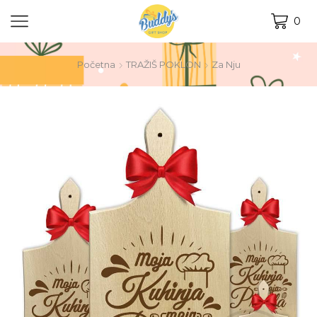
0
Početna
TRAŽIŠ POKLON
Za Nju