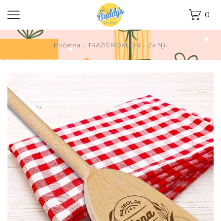
0
Početna
TRAŽIŠ POKLON
Za Nju