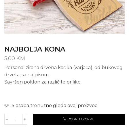
NAJBOLJA KONA
5.00
KM
Personalizirana drvena kašika (varjača), od bukovog
drveta, sa natpisom.
Savršen poklon za različite prilike.
15 osoba trenutno gleda ovaj proizvod
DODAJ U KORPU
NAJBOLJA
KONA