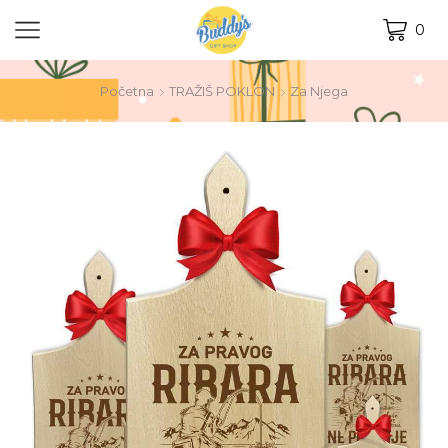
0
Početna
TRAŽIŠ POKLON
Za Njega