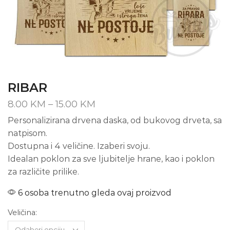
RIBAR
Price
8.00
KM
–
15.00
KM
range:
Personalizirana drvena daska, od bukovog drveta, sa
8.00 KM
natpisom.
through
15.00 KM
Dostupna i 4 veličine. Izaberi svoju.
Idealan poklon za sve ljubitelje hrane, kao i poklon
za različite prilike.
6 osoba trenutno gleda ovaj proizvod
Veličina: