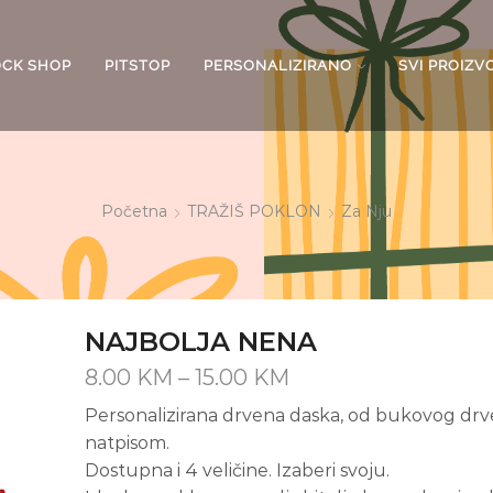
OCK SHOP
PITSTOP
PERSONALIZIRANO
SVI PROIZV
Početna
TRAŽIŠ POKLON
Za Nju
NAJBOLJA NENA
Price
8.00
KM
–
15.00
KM
range:
Personalizirana drvena daska, od bukovog drve
8.00 KM
natpisom.
through
Dostupna i 4 veličine. Izaberi svoju.
15.00 KM