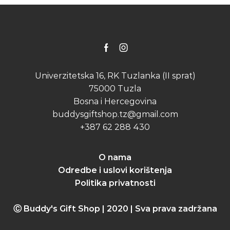
may
be
chosen
on
the
Facebook
Instagram
product
page
Univerzitetska 16, RK Tuzlanka (II sprat)
75000 Tuzla
Bosna i Hercegovina
buddysgiftshop.tz@gmail.com
+387 62 288 430
O nama
Odredbe i uslovi korištenja
Politika privatnosti
Ⓒ Buddy's Gift Shop | 2020 | Sva prava zadržana