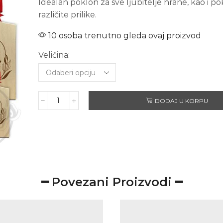
Idealan poklon za sve ljubitelje hrane, kao i po
različite prilike.
10 osoba trenutno gleda ovaj proizvod
Veličina:
DODAJ U KORPU
NAJBOLJA
NENA
količina
━ Povezani Proizvodi ━