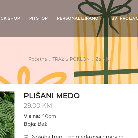
OCK SHOP
PITSTOP
PERSONALIZIRANO
SVI PROIZV
Početna
TRAŽIŠ POKLON
Za Nju
PLIŠANI MEDO
29.00
KM
Visina:
40cm
Boja:
Bež
16 osoba trenutno gleda ovaj proizvod