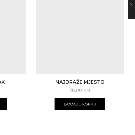
AK
NAJDRAŽE MJESTO
28.00
KM
DODAJ U KORPU