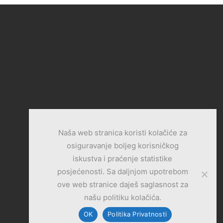
Naša web stranica koristi kolačiće za
osiguravanje boljeg korisničkog
iskustva i praćenje statistike
posjećenosti. Sa daljnjom upotrebom
ove web stranice daješ saglasnost za
našu politiku kolačića.
OK
Politika Privatnosti