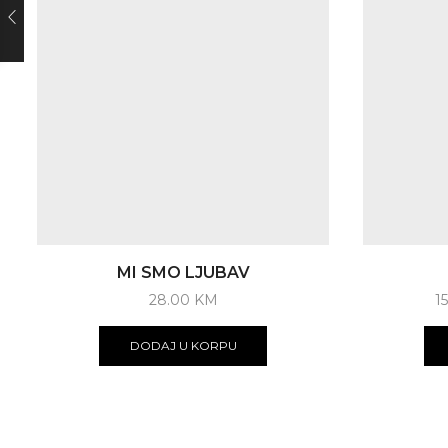
MI SMO LJUBAV
28.00
KM
1
DODAJ U KORPU