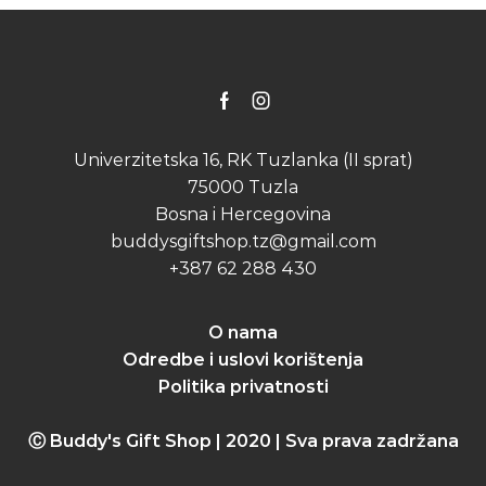
may
be
chosen
on
the
Facebook
Instagram
product
page
Univerzitetska 16, RK Tuzlanka (II sprat)
75000 Tuzla
Bosna i Hercegovina
buddysgiftshop.tz@gmail.com
+387 62 288 430
O nama
Odredbe i uslovi korištenja
Politika privatnosti
Ⓒ Buddy's Gift Shop | 2020 | Sva prava zadržana