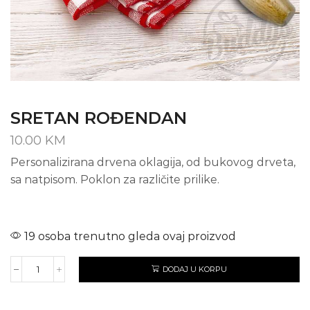
SRETAN ROĐENDAN
10.00
KM
Personalizirana drvena oklagija, od bukovog drveta,
sa natpisom. Poklon za različite prilike.
19 osoba trenutno gleda ovaj proizvod
DODAJ U KORPU
SRETAN
ROĐENDAN
količina