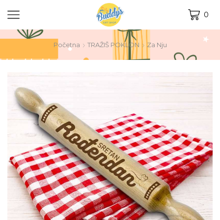
0
Početna
TRAŽIŠ POKLON
Za Nju