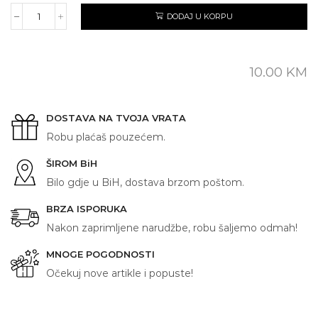
DODAJ U KORPU
SVEKRVA
količina
10.00
KM
DOSTAVA NA TVOJA VRATA
Robu plaćaš pouzećem.
ŠIROM BiH
Bilo gdje u BiH, dostava brzom poštom.
BRZA ISPORUKA
Nakon zaprimljene narudžbe, robu šaljemo odmah!
MNOGE POGODNOSTI
Očekuj nove artikle i popuste!