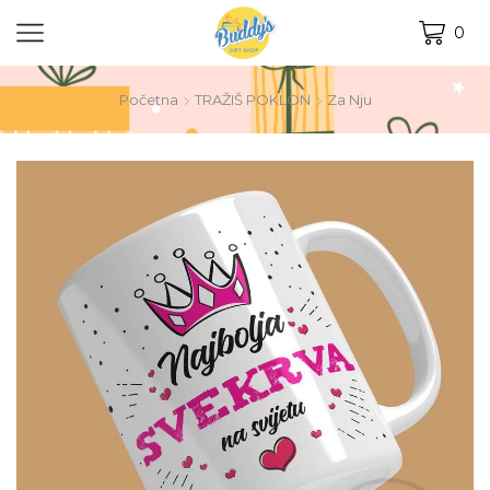
0
Početna
TRAŽIŠ POKLON
Za Nju