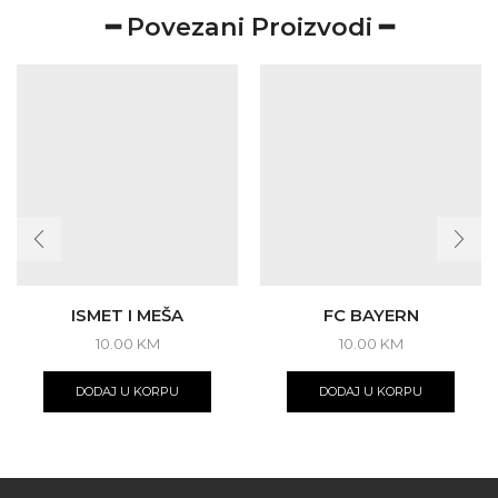
━ Povezani Proizvodi ━
ISMET I MEŠA
FC BAYERN
10.00
KM
10.00
KM
DODAJ U KORPU
DODAJ U KORPU