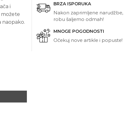
BRZA ISPORUKA
ača i
Nakon zaprimljene narudžbe,
u možete
robu šaljemo odmah!
ta naopako.
MNOGE POGODNOSTI
Očekuj nove artikle i popuste!