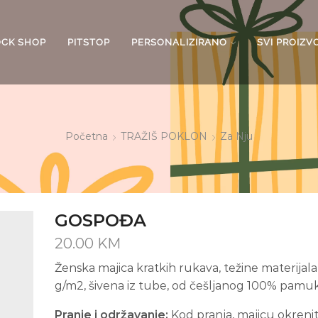
OCK SHOP
PITSTOP
PERSONALIZIRANO
SVI PROIZV
Početna
TRAŽIŠ POKLON
Za Nju
GOSPOĐA
20.00
KM
Ženska majica kratkih rukava, težine materijala
g/m2, šivena iz tube, od češljanog 100% pamuk
Pranje i održavanje:
Kod pranja, majicu okreni