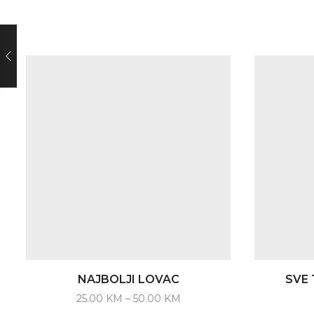
NAJBOLJI LOVAC
SVE 
Price
25.00
KM
–
50.00
KM
range:
This