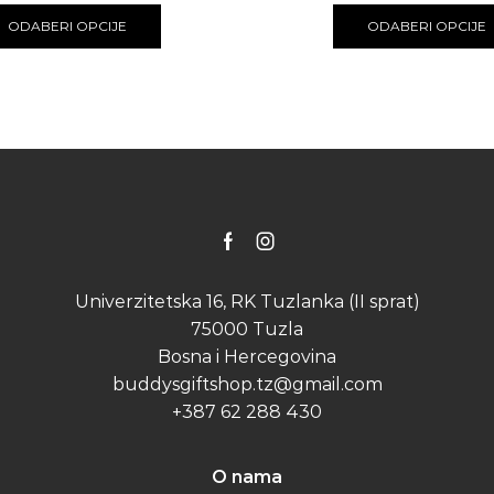
product
ODABERI OPCIJE
ODABERI OPCIJE
has
multiple
variants.
The
options
may
be
chosen
on
the
Facebook
Instagram
product
page
Univerzitetska 16, RK Tuzlanka (II sprat)
75000 Tuzla
Bosna i Hercegovina
buddysgiftshop.tz@gmail.com
+387 62 288 430
O nama